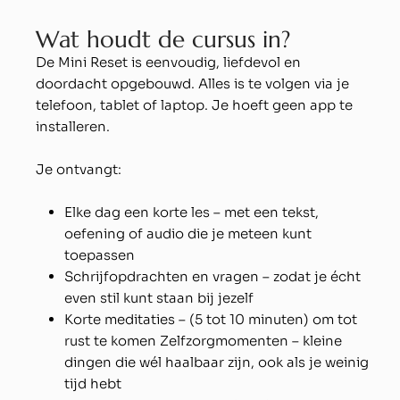
W
a
t
h
o
u
d
t
d
e
c
u
r
s
u
s
i
n
?
De Mini Reset is eenvoudig, liefdevol en
doordacht opgebouwd. Alles is te volgen via je
telefoon, tablet of laptop. Je hoeft geen app te
installeren.
Je ontvangt:
Elke dag een korte les – met een tekst,
oefening of audio die je meteen kunt
toepassen
Schrijfopdrachten en vragen – zodat je écht
even stil kunt staan bij jezelf
Korte meditaties – (5 tot 10 minuten) om tot
rust te komen Zelfzorgmomenten – kleine
dingen die wél haalbaar zijn, ook als je weinig
tijd hebt