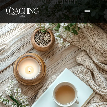
R
e
s
e
t
R
i
t
u
e
l
e
n