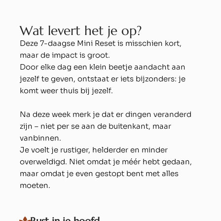
W
a
t
l
e
v
e
r
t
h
e
t
j
e
o
p
?
Deze 7-daagse Mini Reset is misschien kort,
maar de impact is groot.
Door elke dag een klein beetje aandacht aan
jezelf te geven, ontstaat er iets bijzonders: je
komt weer thuis bij jezelf.
Na deze week merk je dat er dingen veranderd
zijn – niet per se aan de buitenkant, maar
vanbinnen.
Je voelt je rustiger, helderder en minder
overweldigd. Niet omdat je méér hebt gedaan,
maar omdat je even gestopt bent met alles
moeten.