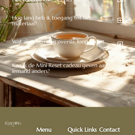
Hoe lang heb ik toegang tot het
materiaal?
Wat als ik een dag oversla, loop ik dan
achter?
Kan ik de Mini Reset cadeau geven aan
iemand anders?
Menu
Quick Links
Contact