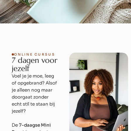
ONLINE CURSUS
7
d
a
g
e
n
v
o
o
r
j
e
z
e
l
f
Voel je je moe, leeg
of opgebrand? Alsof
je alleen nog maar
doorgaat zonder
echt stil te staan bij
jezelf?
De
7-daagse Mini