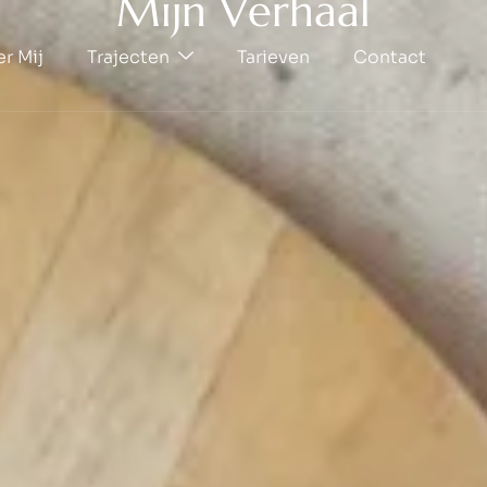
M
i
j
n
V
e
r
h
a
a
l
r Mij
Trajecten
Tarieven
Contact