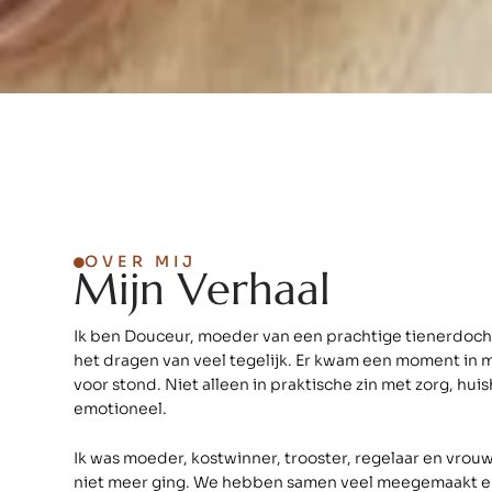
OVER MIJ
M
i
j
n
V
e
r
h
a
a
l
Ik ben Douceur, moeder van een prachtige tienerdoch
het dragen van veel tegelijk. Er kwam een moment in mi
voor stond. Niet alleen in praktische zin met zorg, hu
emotioneel.
Ik was moeder, kostwinner, trooster, regelaar en vrouw 
niet meer ging. We hebben samen veel meegemaakt en