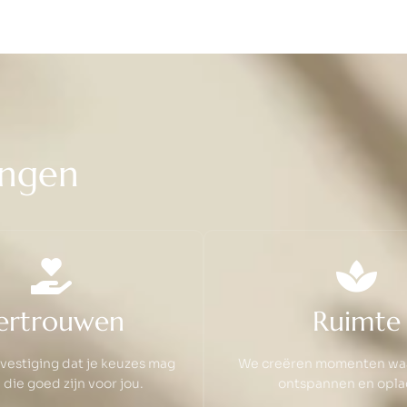
n
g
e
n
ertrouwen
Ruimte
evestiging dat je keuzes mag
We creëren momenten waar
die goed zijn voor jou.
ontspannen en opla