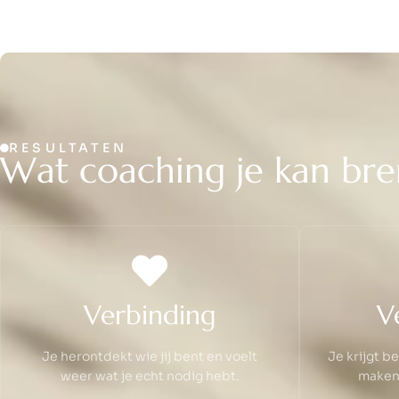
RESULTATEN
W
a
t
c
o
a
c
h
i
n
g
j
e
k
a
n
b
r
e
Verbinding
V
Je herontdekt wie jij bent en voelt
Je krijgt b
weer wat je echt nodig hebt.
maken 