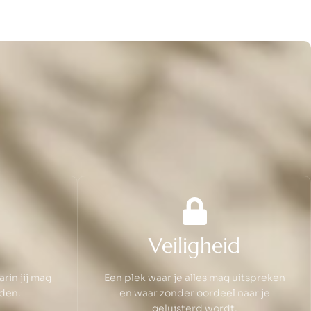
Veiligheid
in jij mag
Een plek waar je alles mag uitspreken
den.
en waar zonder oordeel naar je
geluisterd wordt.