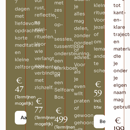
vol
7
met
kleine
tot
je
rust,
dagen
zes
rituelen.
kant-
alles
reflectie
met
1-
Voor
en-
mag
en
liefdevolle
op-
jezelf
klare
delen,
mini-
opdrachten,
1
of
trajec
zonder
rituelen.
korte
sessies,
om
en
oordeel
Voor
meditaties
tussentijdse
iemand
materi
of
wie
en
ondersteuning,
anders
die
advies.
verlangt
kleine
een
te
je
Voor
naar
zelfzorgmomenten.
werkboek
schenken.
onder
als
verbinding
en
je
€
je
met
€
een
eigen
even
47
zichzelf.
Selfcare
59
naam
wilt
Box.
(Termijnen
€
mag
praten
Incl.
mogelijk)
gebrui
btw
77
of
€
gewoon
499
Aanmelden
(Termijnen
€
Bestellen
gehoord
mogelijk)
199
(Termijnen
wilt