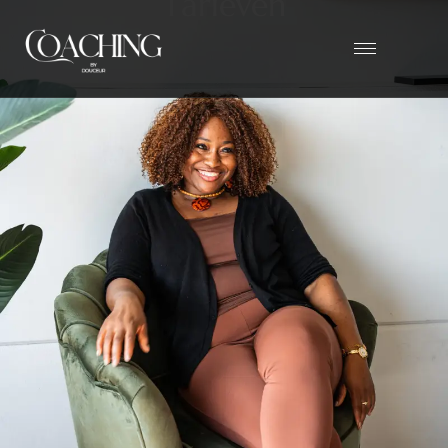
T
a
r
i
e
v
e
n