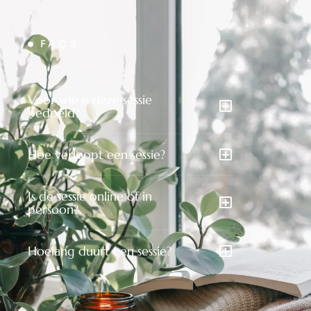
FAQS
Voor wie is deze sessie
bedoeld?
Hoe verloopt een sessie?
Is de sessie online of in
persoon?
Hoelang duurt een sessie?