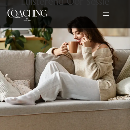
L
u
i
s
t
e
r
e
n
d
O
o
r
S
e
s
s
i
e