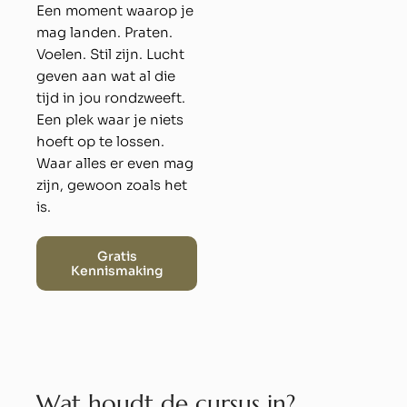
Een moment waarop je
mag landen. Praten.
Voelen. Stil zijn. Lucht
geven aan wat al die
tijd in jou rondzweeft.
Een plek waar je niets
hoeft op te lossen.
Waar alles er even mag
zijn, gewoon zoals het
is.
Gratis
Kennismaking
W
a
t
h
o
u
d
t
d
e
c
u
r
s
u
s
i
n
?