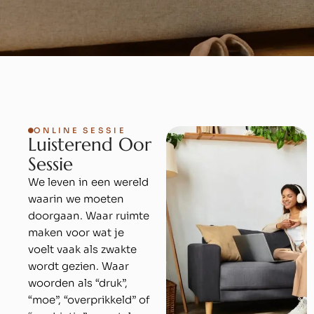
ONLINE SESSIE
L
u
i
s
t
e
r
e
n
d
O
o
r
S
e
s
s
i
e
We leven in een wereld
waarin we moeten
doorgaan. Waar ruimte
maken voor wat je
voelt vaak als zwakte
wordt gezien. Waar
woorden als “druk”,
“moe”, “overprikkeld” of