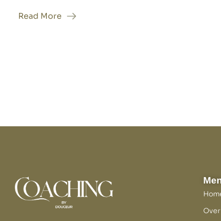
Read More
Me
Hom
Over